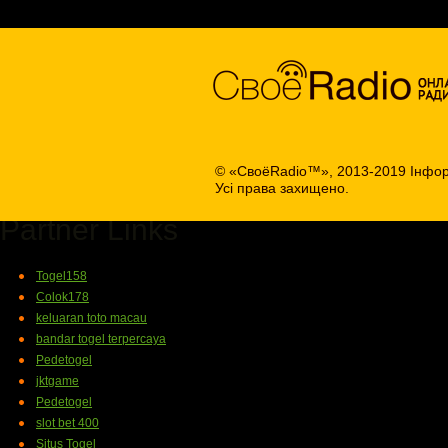
© «СвоёRadio™», 2013-2019 Інфор
Усі права захищено.
Partner Links
Togel158
Colok178
keluaran toto macau
bandar togel terpercaya
Pedetogel
jktgame
Pedetogel
slot bet 400
Situs Togel