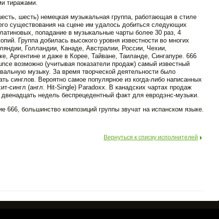
и тиражами.
ь, шесть, шесть) немецкая музыкальная группа, работающая в стиле
оего существования на сцене им удалось добиться следующих
платиновых, попадание в музыкальные чарты более 30 раз, 4
пий. Группа добилась высокого уровня известности во многих
ляндии, Голландии, Канаде, Австралии, России, Чехии,
е, Аргентине и даже в Корее, Тайване, Таиланде, Сингапуре. 666
ounce возможно (учитывая показатели продаж) самый известный
вальную музыку. За время творческой деятельности было
ть синглов. Вероятно самое популярное из когда-либо написанных
-сингл (англ. Hit-Single) Paradoxx. В канадских чартах продаж
то двенадцать недель беспрецедентный факт для евродэнс-музыки.
е 666, большинство композиций группы звучат на испанском языке.
Вернуться к списку исполнителей