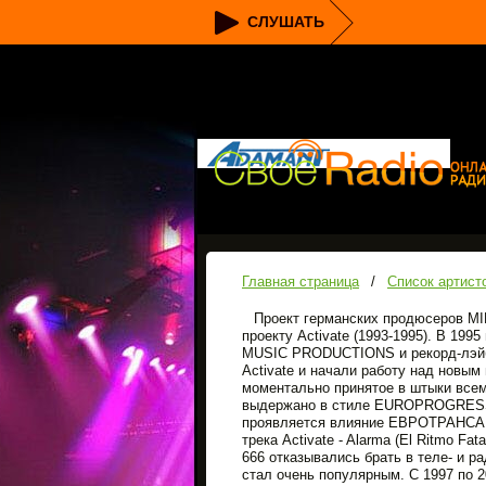
СЛУШАТЬ
Главная страница
/
Список артист
Проект германских продюсеров M
проекту Activate (1993-1995). В 1
MUSIC PRODUCTIONS и рекорд-лэйб
Activate и начали работу над новым
моментально принятое в штыки все
выдержано в стиле EUROPROGRESSIV
проявляется влияние ЕВРОТРАНСА. 
трека Activate - Alarma (El Ritmo Fa
666 отказывались брать в теле- и р
стал очень популярным. С 1997 по 2