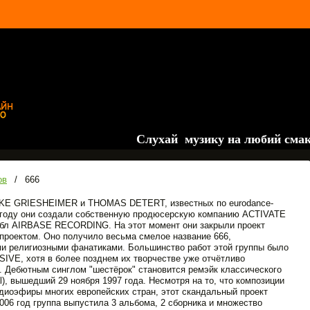
Слухай музику на любий смак на
ов
/
666
IKE GRIESHEIMER и THOMAS DETERT, известных по eurodance-
995 году они создали собственную продюсерскую компанию ACTIVATE
л AIRBASE RECORDING. На этот момент они закрыли проект
 проектом. Оно получило весьма смелое название 666,
ми религиозными фанатиками. Большинство работ этой группы было
E, хотя в более позднем их творчестве уже отчётливо
Дебютным синглом "шестёрок" становится ремэйк классического
tal), вышедший 29 ноября 1997 года. Несмотря на то, что композиции
адиоэфиры многих европейских стран, этот скандальный проект
006 год группа выпустила 3 альбома, 2 сборника и множество