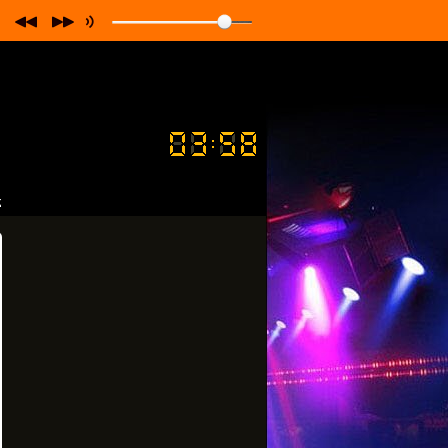
 порталі
"
Своє
Radio
"
та мобільних додатках!