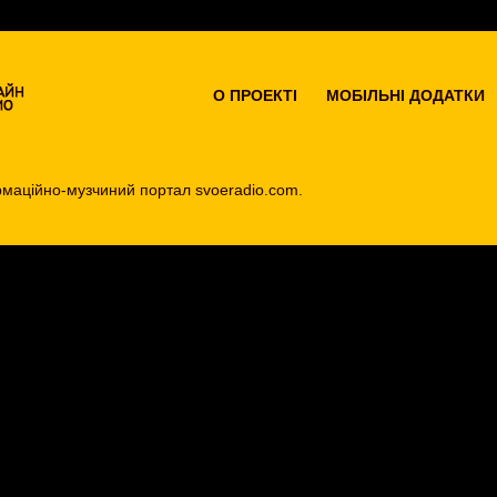
О ПРОEКТІ
МОБІЛЬНІ ДОДАТКИ
маційно-музчиний портал svoeradio.com.