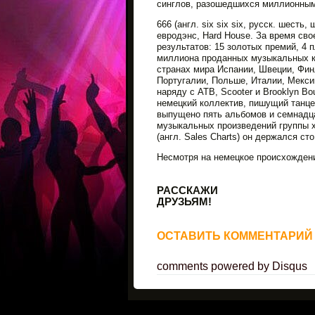
синглов, разошедшихся миллионным
666 (англ. six six six, русск. шест
евродэнс, Hard House. За время св
результатов: 15 золотых премий, 4 
миллиона проданных музыкальных ко
странах мира Испании, Швеции, Фин
Португалии, Польше, Италии, Мексик
наряду с ATB, Scooter и Brooklyn B
немецкий коллектив, пишущий танце
выпущено пять альбомов и семнадца
музыкальных произведений группы хит
(англ. Sales Charts) он держался с
Несмотря на немецкое происхождени
РАССКАЖИ
ДРУЗЬЯМ!
ОСТАВИТЬ КОММЕНТАРИЙ
comments powered by
Disqus