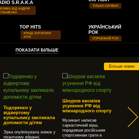
ADIO S.R.A.K.A
ТІЛЬКИ СКРЯБІН
МУЗИКА ВІД АНДРІЯ
КУЗЬМЕНКА
TOP HITS
УКРАЇНСЬКИЙ
РОК
КРАЩІ ЗАРУБІЖНІ
ХІТИ
СПРАВЖНІЙ РОК
ПОКАЗАТИ БІЛЬШЕ
Більше новин
Шнуров висміяв
усунення РФ від
Тодоренко у
Ґрунто
міжнародного спорту
відвертому
Кім Ка
купальнику закликала
показал
Музикант написав
допомогти дітям
саркастичний вірш,
Зірку ви
порадивши російським
Зірка опублікувала знімок у
редагуван
спортсменам грати в
пікантному вбранні,
зокрема,