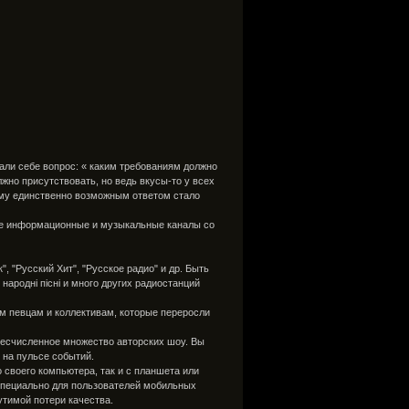
закладу заблокувал
батьки, вчителі-пенс
а також невелика гр
рішуче н…
али себе вопрос: « каким требованиям должно
но присутствовать, но ведь вкусы-то у всех
тому единственно возможным ответом стало
шие информационные и музыкальные каналы со
 "Русский Хит", "Русское радио" и др. Быть
народні пісні и много других радиостанций
м певцам и коллективам, которые переросли
бесчисленное множество авторских шоу. Вы
 на пульсе событий.
 своего компьютера, так и с планшета или
 Специально для пользователей мобильных
утимой потери качества.