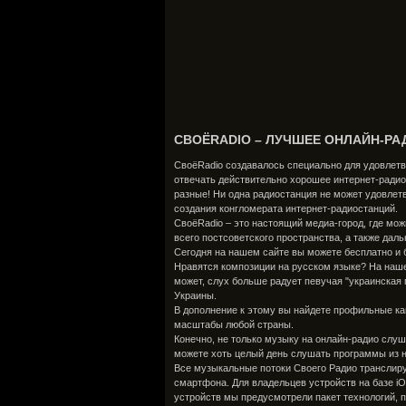
СВОЁRADIO – ЛУЧШЕЕ ОНЛАЙН-РА
СвоёRadio создавалось специально для удовлетв
отвечать действительно хорошее интернет-радио
разные! Ни одна радиостанция не может удовлетв
создания конгломерата интернет-радиостанций.
СвоёRadio – это настоящий медиа-город, где м
всего постсоветского пространства, а также даль
Сегодня на нашем сайте вы можете бесплатно и 
Нравятся композиции на русском языке? На нашем
может, слух больше радует певучая "украинская м
Украины.
В дополнение к этому вы найдете профильные ка
масштабы любой страны.
Конечно, не только музыку на онлайн-радио сл
можете хоть целый день слушать программы из н
Все музыкальные потоки Своего Радио транслирую
смартфона. Для владельцев устройств на базе i
устройств мы предусмотрели пакет технологий, 