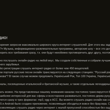
ДИО!
орения запросов максимально широкого круга интернет слушателей. Для этого мы зад
?» Музыка, информационно-развлекательные программы, авторские шоу – все это долж
орить все требования сразу, т.к. они будут неизбежно противоречить друг другу, поэ
ожно послушать онлайн-радио на любой вкус. Мы создали собственные и собрали луч
него зарубежья.
без регистрации слушать интернет-радио от более чем 450 вещателей.
 портале русские песни онлайн транслируются на следующих станциях: "Русский рок",
ова"? В таком случае можем предложить Український Рок, Топ 100 Україна, Українські 
налы, посвященные итальянской и британской музыке, а также отдельным легендарны
ушать можно. На представленных вашему вниманию каналах постоянно транслируется 
аиболее интересной для вас сферы и всесторонне развиваться, постоянно держа руку
тся сразу в трех форматах: mp3, ogg и ACC. Вы можете слушать радио онлайн как со
OS и Android было создано приложение, позволяющее обходиться вовсе без браузера.
позволяющих слушать радио через интернет с малой пропускной способностью без ощ