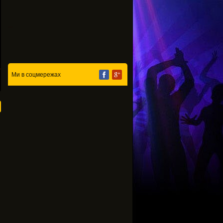
...
Ми в соцмережах
Петросян одружився
Квартал 95 став 
на 30-річній помічниці
коліна перед
вний фотошоп
- ЗМІ
Поплавським
рдашьян
и в мережі
Для гумориста це п'ятий
Співаючий ректор зі
шлюб. Саме помічницю
10-тисячний зал на 
крили в помітному
коміка звинувачують у
свого ювілею. Голо
ні своєї фігури,
розлученні з Оленою
гостями шоу стали
 зменшенні живота