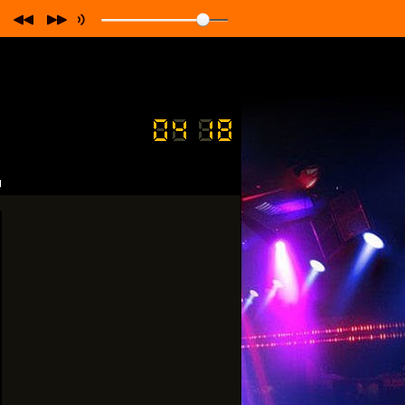
алі
"
Своє
Radio
"
та мобільних додатках!