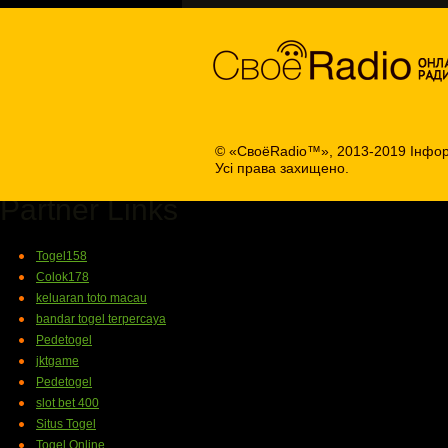
© «СвоёRadio™», 2013-2019 Інфор
Усі права захищено.
Partner Links
Togel158
Colok178
keluaran toto macau
bandar togel terpercaya
Pedetogel
jktgame
Pedetogel
slot bet 400
Situs Togel
Togel Online