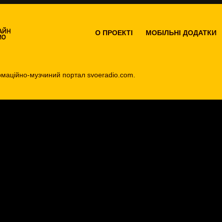
О ПРОEКТІ
МОБІЛЬНІ ДОДАТКИ
маційно-музчиний портал svoeradio.com.