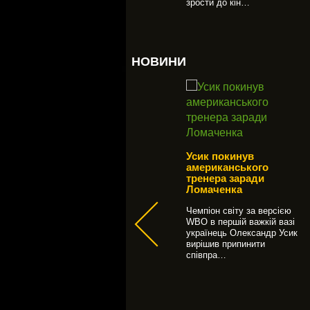
зрости до кін…
НОВИНИ
Усик покинув
американського
Французи присвятили
тренера заради
Василю Сліпаку
Ломаченка
метів та
меморіальний твір
л АТО
"Остання кавалькада"
Чемпіон світу за версією
WBO в першій важкій вазі
У Національній філармонії
українець Олександр Усик
 18:00
в пам'ять про загиблого в
вирішив припинити
3 рази
АТО оперному співака
співпра…
ї
Василя Сліпака зіграли
кових на
мемо…