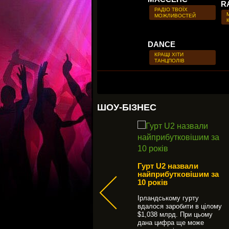
R
РАДІО ТВОЇХ
МОЖЛИВОСТЕЙ
DANCE
КРАЩІ ХІТИ
ТАНЦПОЛІВ
ШОУ-БІЗНЕС
Танці з зірками 2019:
хто переміг
помила
Гурт U2 назвали
найприбутковішим за
У суперфіналі змагалися
10 років
три пари: Вікторія Булітко і
Дмитро Дікусар, Ганна
ю свого
Ірландському гурту
Різатдінова та
вдалося заробити в цілому
Олександр…
новий
$1,038 млрд. При цьому
.
дана цифра ще може