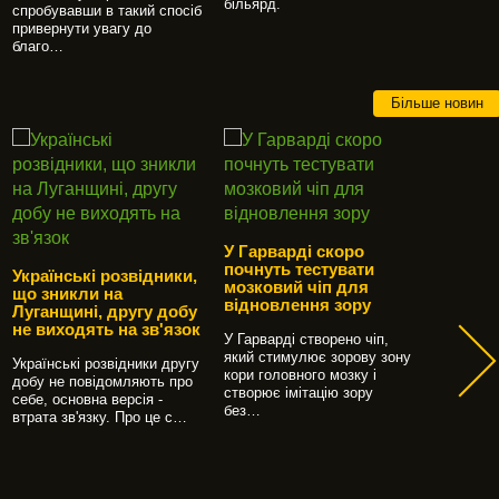
більярд.
спробувавши в такий спосіб
і стегон.
привернути увагу до
благо…
Більше новин
У Гарварді скоро
почнуть тестувати
Українські розвідники,
мозковий чіп для
що зникли на
Фермера
відновлення зору
Луганщині, другу добу
який у 
не виходять на зв'язок
бойови
У Гарварді створено чіп,
українс
який стимулює зорову зону
Українські розвідники другу
спецназ
кори головного мозку і
добу не повідомляють про
на Запо
створює імітацію зору
себе, основна версія -
без…
втрата зв'язку. Про це с…
У Куйбиш
смт Біль
області с
фермера 
Микол…