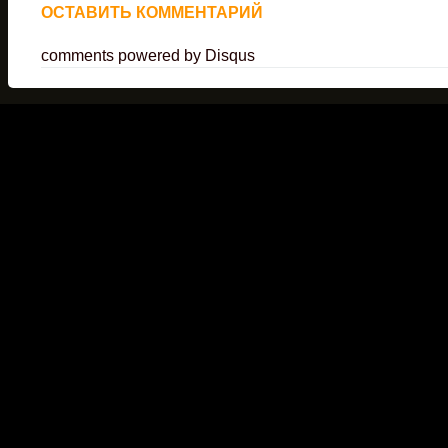
ОСТАВИТЬ КОММЕНТАРИЙ
comments powered by
Disqus