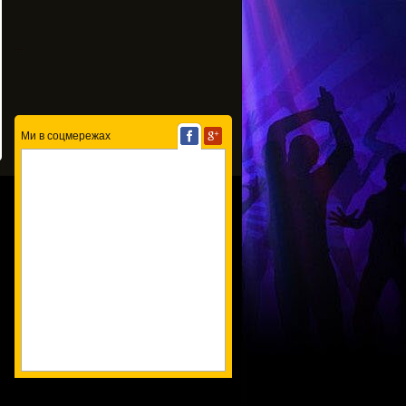
...
Ми в соцмережах