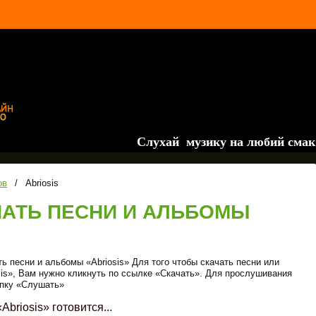
Слухай музику на любий смак на
ов
/
Abriosis
ШАТЬ ПЕСНИ И АЛЬБОМЫ
ь песни и альбомы «Abriosis» Для того чтобы скачать песни или
is», Вам нужно кликнуть по ссылке «Скачать». Для прослушивания
опку «Слушать»
briosis» готовится...