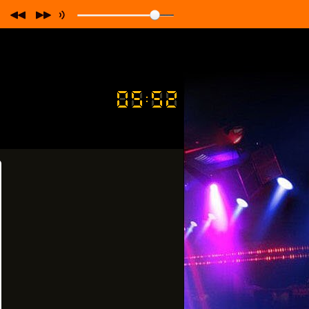
 порталі
"
Своє
Radio
"
та мобільних додатках!