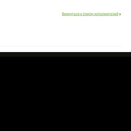
Вернуться к списку исполнителей