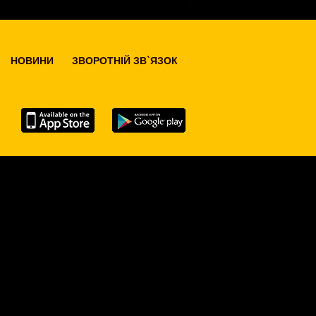
НОВИНИ
ЗВОРОТНІЙ ЗВ`ЯЗОК