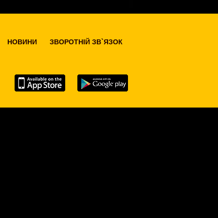
НОВИНИ
ЗВОРОТНІЙ ЗВ`ЯЗОК