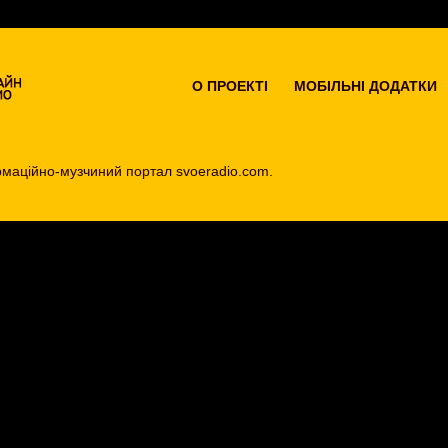
О ПРОEКТІ
МОБІЛЬНІ ДОДАТКИ
маційно-музчиний портал svoeradio.com.