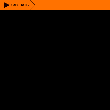
СЛУШАТЬ