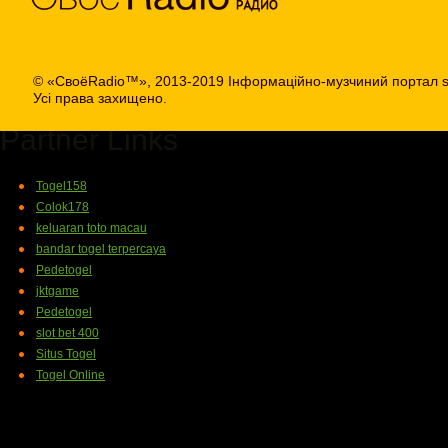
© «СвоёRadio™», 2013-2019 Інформаційно-музчиний портал s
Усі права захищено.
Partner Links
Togel158
Colok178
keluaran toto macau
bandar togel terpercaya
Pedetogel
jktgame
Pedetogel
slot bet 400
Situs Togel
Togel Online