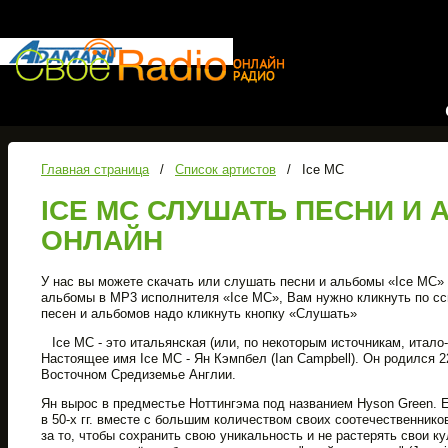
Слу
Главная страница
/
Список артистов
/
Ice MC
ICE MC СЛУШАТЬ ПЕСНИ И
ОНЛАЙН
У нас вы можете скачать или слушать песни и альбомы «Ice MC» 
альбомы в MP3 исполнителя «Ice MC», Вам нужно кликнуть по с
песен и альбомов надо кликнуть кнопку «Слушать»
Ice MC - это итальянская (или, по некоторым источникам, итало-
Настоящее имя Ice MC - Ян Кэмпбел (Ian Campbell). Он родился 22
Восточном Средиземье Англии.
Ян вырос в предместье Ноттингэма под названием Hyson Green. 
в 50-х гг. вместе с большим количеством своих соотечественник
за то, чтобы сохранить свою уникальность и не растерять свои 