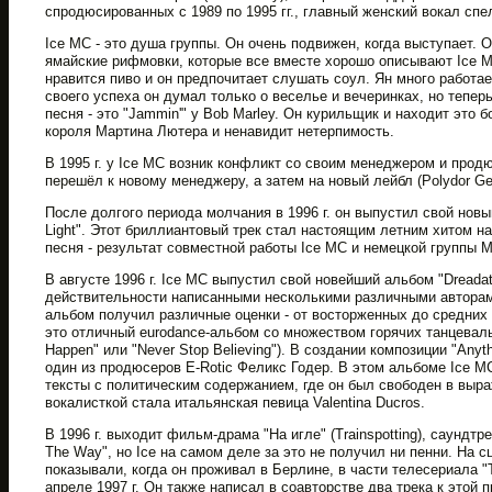
спродюсированных с 1989 по 1995 гг., главный женский вокал спел
Ice MC - это душа группы. Он очень подвижен, когда выступает. Он
ямайские рифмовки, которые все вместе хорошо описывают Ice M
нравится пиво и он предпочитает слушать соул. Ян много работае
своего успеха он думал только о веселье и вечеринках, но тепер
песня - это "Jammin'" у Bob Marley. Он курильщик и находит это
короля Мартина Лютера и ненавидит нетерпимость.
В 1995 г. у Ice MC возник конфликт со своим менеджером и прод
перешёл к новому менеджеру, а затем на новый лейбл (Polydor Ge
После долгого периода молчания в 1996 г. он выпустил свой новы
Light". Этот бриллиантовый трек стал настоящим летним хитом на
песня - результат совместной работы Ice MC и немецкой группы M
В августе 1996 г. Ice MC выпустил свой новейший альбом "Dreadat
действительности написанными несколькими различными авторам
альбом получил различные оценки - от восторженных до средних 
это отличный eurodance-альбом со множеством горячих танцевальн
Happen" или "Never Stop Believing"). В создании композиции "Any
один из продюсеров E-Rotic Феликс Годер. В этом альбоме Ice M
тексты с политическим содержанием, где он был свободен в выра
вокалисткой стала итальянская певица Valentina Ducros.
В 1996 г. выходит фильм-драма "На игле" (Trainspotting), саундтр
The Way", но Ice на самом деле за это не получил ни пенни. На с
показывали, когда он проживал в Берлине, в части телесериала "T
апреле 1997 г. Он также написал в соавторстве два трека к этой