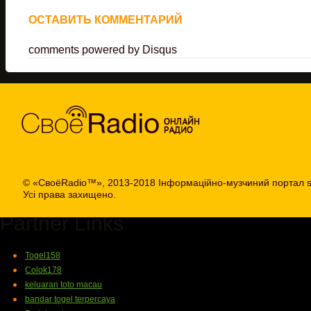
ОСТАВИТЬ КОММЕНТАРИЙ
comments powered by
Disqus
© «СвоёRadio™», 2013-2018 Інформаційно-музчиний портал s
Усі права захищено.
Partner Links
Togel158
Colok178
keluaran toto macau
bandar togel terpercaya