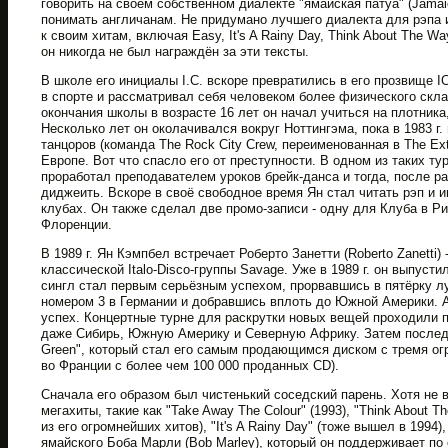
говорить на своём собственном диалекте "ямайская патуа" (Jamaic
понимать англичанам. Не придумано лучшего диалекта для рэпа и
к своим хитам, включая Easy, It's A Rainy Day, Think About The W
он никогда не был награждён за эти тексты.
В школе его инициалы I.C. вскоре превратились в его прозвище 
в спорте и рассматривал себя человеком более физического скл
окончания школы в возрасте 16 лет он начал учиться на плотника
Несколько лет он околачивался вокруг Ноттингэма, пока в 1983 г.
танцоров (команда The Rock City Crew, переименованная в The Ex
Европе. Вот что спасло его от преступности. В одном из таких ту
проработал преподавателем уроков брейк-данса и тогда, после ра
диджеить. Вскоре в своё свободное время Ян стал читать рэп и 
клубах. Он также сделал две промо-записи - одну для Клуба в Р
Флоренции.
В 1989 г. Ян Кэмпбел встречает Роберто Занетти (Roberto Zanetti)
классической Italo-Disco-группы Savage. Уже в 1989 г. он выпуст
сингл стал первым серьёзным успехом, прорвавшись в пятёрку лу
номером 3 в Германии и добравшись вплоть до Южной Америки. 
успех. Концертные турне для раскрутки новых вещей проходили 
даже Сибирь, Южную Америку и Северную Африку. Затем последов
Green", который стал его самым продающимся диском с тремя о
во Франции с более чем 100 000 проданных CD).
Сначала его образом был чистенький соседский парень. Хотя не в
мегахиты, такие как "Take Away The Colour" (1993), "Think About T
из его огромнейших хитов), "It's A Rainy Day" (тоже вышел в 1994)
ямайского Боба Марли (Bob Marley), который он поддерживает по 