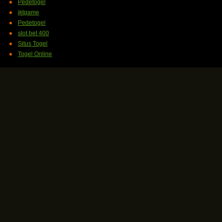
Pedetogel
jktgame
Pedetogel
slot bet 400
Situs Togel
Togel Online