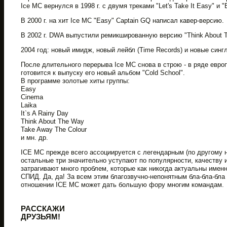
Ice MC вернулся в 1998 г. с двумя треками "Let's Take It Easy" и "
В 2000 г. на хит Ice MC "Easy" Captain GQ написал кавер-версию.
В 2002 г. DWA выпустили ремикшированную версию "Think About 
2004 год: новый имидж, новый лейбл (Time Records) и новые синглы -
После длительного перерыва Ice MC снова в строю - в ряде европе
готовится к выпуску его новый альбом "Cold School".
В программе золотые хиты группы:
Easy
Cinema
Laika
It`s A Rainy Day
Think About The Way
Take Away The Colour
и мн. др.
ICE MC прежде всего ассоциируется с легендарным (по другому н
остальные три значительно уступают по популярности, качеству 
затрагивают много проблем, которые как никогда актуальны именн
СПИД. Да, да! За всем этим благозвучно-непонятным бла-бла-бла
отношении ICE MC может дать большую фору многим командам.
РАССКАЖИ
ДРУЗЬЯМ!