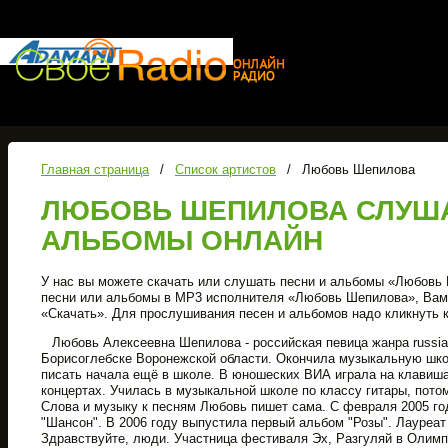
С
Главная страница
/
Список артистов
/
Любовь Шепилова
ЛЮБОВЬ ШЕПИЛОВА СЛУША
АЛЬБОМЫ ОНЛАЙН
У нас вы можете скачать или слушать песни и альбомы «Любовь 
песни или альбомы в MP3 исполнителя «Любовь Шепилова», Вам 
«Скачать». Для прослушивания песен и альбомов надо кликнуть 
Любовь Алексеевна Шепилова - российская певица жанра russia
Борисоглебске Воронежской области. Окончила музыкальную шко
писать начала ещё в школе. В юношеских ВИА играла на клавиша
концертах. Училась в музыкальной школе по классу гитары, потом
Слова и музыку к песням Любовь пишет сама. С февраля 2005 го
"Шансон". В 2006 году выпустила первый альбом "Розы". Лауреа
Здравствуйте, люди. Участница фестиваля Эх, Разгуляй в Олим