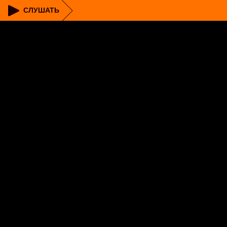
СЛУШАТЬ