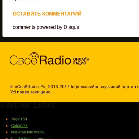
ОСТАВИТЬ КОММЕНТАРИЙ
comments powered by
Disqus
© «СвоёRadio™», 2013-2017 Інформаційно-музчиний портал s
Усі права захищено.
Partner Links
Togel158
Colok178
keluaran toto macau
bandar togel terpercaya