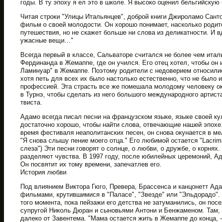
годы. В ту эпоху я ел это в школе. Я высоко оценил бельгийскую 
Читая строки "Улицы Итальянцев", доброй книги Джироламо Сант
фильм о своей молодости. Он хорошо понимает, насколько родит
путешествия, но не скажет больше ни слова из деликатности. И в
ужасные вещи…"
Всегда первый в классе, Сальваторе считался не более чем итал
Фердинанда в Жемаппе, где он учился. Его отец хотел, чтобы он
Ламинуар" в Жемаппе. Поэтому родители с недоверием относилис
хотя петь для всех их было настолько естественно, что не было 
профессией. Эта страсть все же помешала молодому человеку ок
в Турнэ, чтобы сделать из него большого международного артист
твиста.
Адамо всегда писал песни на французском языке, языке своей ку
достаточно хорошо, чтобы найти слова, отвечающие нашей эпохе.
время фестиваля неаполитанских песен, он снова окунается в м
"Я снова слышу пение моего отца." Его любимой остается "Lacrima
слеза") Эти песни говорят о солнце, о любви, о дружбе, о корнях
разделяют чувства. В 1997 году, после юбилейных церемоний, Ад
Он посвятит их тому времени, запечатлев его.
История любви
Под влиянием Виктора Гюго, Превера, Брассенса и канцонетт Ад
фильмами, крутившимися в "Паласе", "Звезде" или "Эльдорадо"
того момента, пока пейзажи его детства не затуманились, он пос
супругой Николь Дюран и сыновьями Антони и Бенжаменом. Там, г
далеко от Завентема. "Мама остается жить в Жемаппе до конца, - 