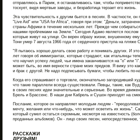
отправляюсь в Париж, я останавливаюсь там, чтобы поприветств
тоскует, видя мертвые заводы, и безработица терзает его жизнь.
Эта чувствительность к другим бьется в песнях. В частности, он 
"Live Aid" или "USA for Africa", говоря при этом: "Деньги, затрач
страны Африки в течение нескольких лет. Прежде чем собираться
нашими проблемами на Земле." Сегодня Адамо является послом
которые живут на улице. Он верен образу жизни, внушенному ему
Тони умер 7 августа 1966 года от сердечного приступа на пляже 
"Я пытаюсь хорошо делать свою работу и понимать других. И это 
лет говоря об иммигрантах, которые страдают, как итальянцы тепе
что научил успеху людей, чьи имена заканчиваются на "o" или "i"
может быть, во имя верности стране моих предков. Я вижу это к
и брак с другой. Не надо подписывать бумаги, чтобы любить по-н
Когда его спрашивают о торговле, окончательно загородившей ху
что такие параллели всегда существовали. Певцы, такие, как Вуд
в своих песнях идеи значительные и серьезные. Во время движени
Брель и Брассенс. В наши дни Кабрель и Сушон приходят на сме
Послание, которое он направляет молодым людям - "преодолеват
мечту, желания или что-нибудь, что может осветить их жизнь". 
который сумел остаться скромным, несмотря на известность (бо
проданных альбомов). Он - лицо своих песен, непосредственное, 
РАССКАЖИ
ДРУЗЬЯМ!