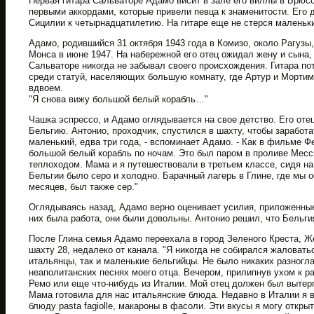
Первая гитара Сальваторе Адамо висит в зале его виллы в Брюс
первыми аккордами, которые привели певца к знаменитости. Его 
Сицилии к четырнадцатилетию. На гитаре еще не стерся малень
Адамо, родившийся 31 октября 1943 года в Комизо, около Рагузы
Монса в июне 1947. На набережной его отец ожидал жену и сына,
Сальваторе никогда не забывал своего происхождения. Гитара по
среди статуй, населяющих большую комнату, где Артур и Мортим
вдвоем.
"Я снова вижу большой белый корабль…"
Чашка эспрессо, и Адамо оглядывается на свое детство. Его оте
Бельгию. Антонио, проходчик, спустился в шахту, чтобы заработа
маленький, едва три года, - вспоминает Адамо. - Как в фильме Ф
большой белый корабль по ночам. Это был паром в проливе Месс
теплоходом. Мама и я путешествовали в третьем классе, сидя на
Бельгии было серо и холодно. Барачный лагерь в Глине, где мы 
месяцев, был также сер."
Оглядываясь назад, Адамо верно оценивает усилия, приложенные р
них была работа, они были довольны. Антонио решил, что Бельги
После Глина семья Адамо переехала в город Зеленого Креста, Ж
шахту 28, недалеко от канала. "Я никогда не собирался жаловать
итальянцы, так и маленькие бельгийцы. Не было никаких разногл
неаполитанских песнях моего отца. Вечером, прилипнув ухом к р
Ремо или еще что-нибудь из Италии. Мой отец должен был вытер
Мама готовила для нас итальянские блюда. Недавно в Италии я 
блюду pasta fagiolle, макароны в фасоли. Эти вкусы я могу откры