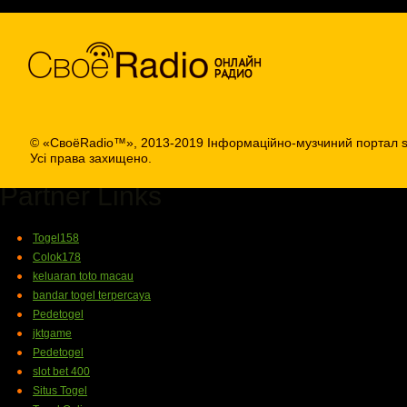
© «СвоёRadio™», 2013-2019 Інформаційно-музчиний портал s
Усі права захищено.
Partner Links
Togel158
Colok178
keluaran toto macau
bandar togel terpercaya
Pedetogel
jktgame
Pedetogel
slot bet 400
Situs Togel