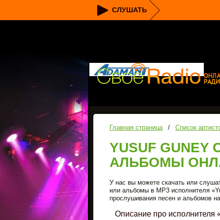
СЛУШАТЬ
Главная страница
/
Список артист
YUSUF GUNEY 
АЛЬБОМЫ ОНЛ
У нас вы можете скачать или слуша
или альбомы в MP3 исполнителя «Yu
прослушивания песен и альбомов на
Описание про исполнителя «