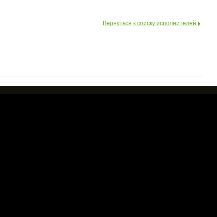
Вернуться к списку исполнителей