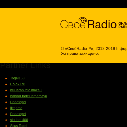
© «СвоёRadio™», 2013-2019 Інфор
Усі права захищено.
Partner Links
Togel158
Colok178
keluaran toto macau
bandar togel terpercaya
Pedetogel
jktgame
Pedetogel
slot bet 400
Situs Togel