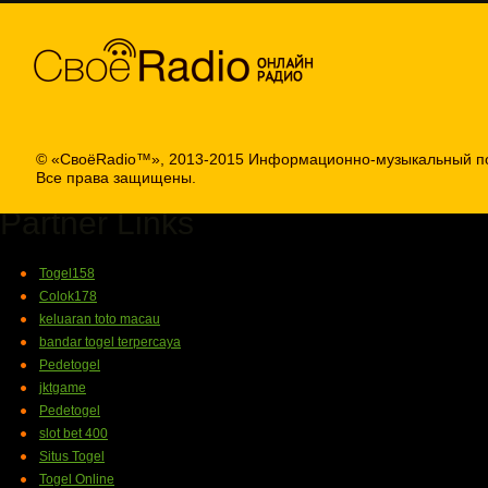
© «СвоёRadio™», 2013-2015 Информационно-музыкальный по
Все права защищены.
Partner Links
Togel158
Colok178
keluaran toto macau
bandar togel terpercaya
Pedetogel
jktgame
Pedetogel
slot bet 400
Situs Togel
Togel Online