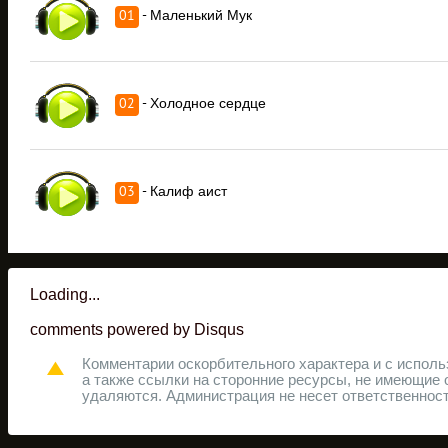
01
- Маленький Мук
02
- Холодное сердце
03
- Калиф аист
Loading...
comments powered by
Disqus
Комментарии оскорбительного характера и с исполь
а также ссылки на сторонние ресурсы, не имеющие
удаляются. Администрация не несет ответственнос