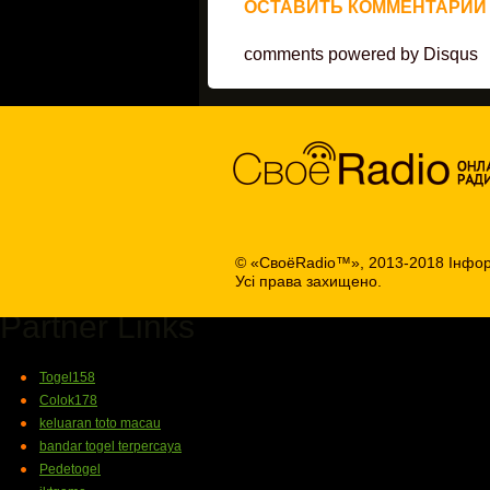
ОСТАВИТЬ КОММЕНТАРИЙ
comments powered by
Disqus
© «СвоёRadio™», 2013-2018 Інфор
Усі права захищено.
Partner Links
Togel158
Colok178
keluaran toto macau
bandar togel terpercaya
Pedetogel