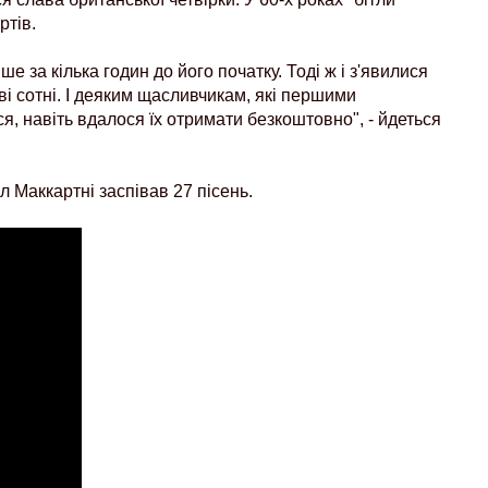
ртів.
е за кілька годин до його початку. Тоді ж і з'явилися
дві сотні. І деяким щасливчикам, які першими
я, навіть вдалося їх отримати безкоштовно", - йдеться
л Маккартні заспівав 27 пісень.