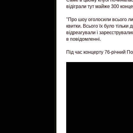
відіграли тут майже 300 конце
"Про шоу оголосили всього лиш
квитки. Всього їх було тільки 
відреагували і зареєструвалис
в повідомленні.
Під час концерту 76-річний По