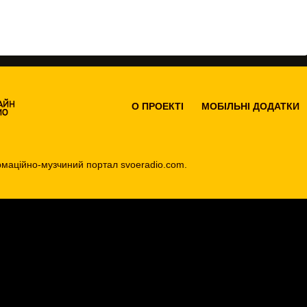
О ПРОEКТІ
МОБІЛЬНІ ДОДАТКИ
маційно-музчиний портал svoeradio.com.