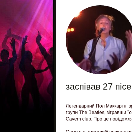
заспівав 27 пісе
Легендарний Пол Маккартні з
групи The Beatles, зігравши "
Cavern club. Про це повідомл
Саме в цьому клубі починалася