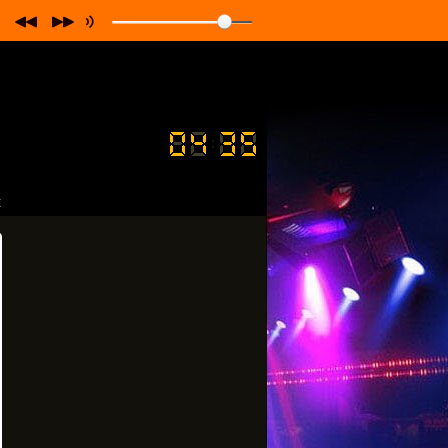
є
Radio
"
та мобільних додатках!