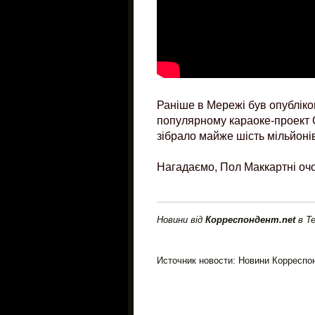
Раніше в Мережі був опубліко
популярному караоке-проект C
зібрало майже шість мільйоні
Нагадаємо, Пол Маккартні очо
Новини від
Корреспондент.net
в T
Источник новости: Новини Корреспо