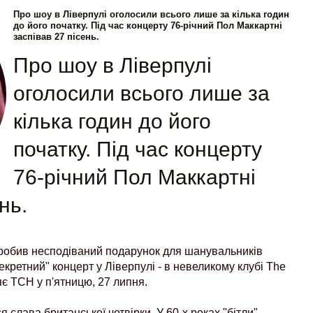
Про шоу в Ліверпулі оголосили всього лише за кілька годин
до його початку. Під час концерту 76-річний Пол Маккартні
заспівав 27 пісень.
Про шоу в Ліверпулі
оголосили всього лише за
кілька годин до його
початку. Під час концерту
76-річний Пол Маккартні
нь.
робив несподіваний подарунок для шанувальників
секретний" концерт у Ліверпулі - в невеликому клубі The
яє ТСН у п'ятницю, 27 липня.
 слава британської четвірки. У 60-х роках "бітли"