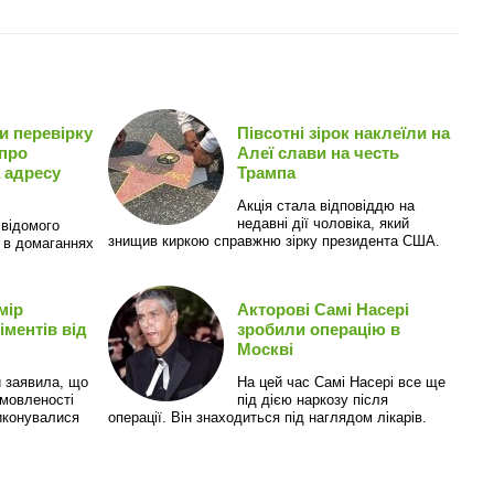
и перевірку
Півсотні зірок наклеїли на
про
Алеї слави на честь
 адресу
Трампа
Акція стала відповіддю на
недавні дії чоловіка, який
 відомого
знищив киркою справжню зірку президента США.
 в домаганнях
мір
Акторові Самі Насері
іментів від
зробили операцію в
Москві
 заявила, що
На цей час Самі Насері все ще
мовленості
під дією наркозу після
иконувалися
операції. Він знаходиться під наглядом лікарів.