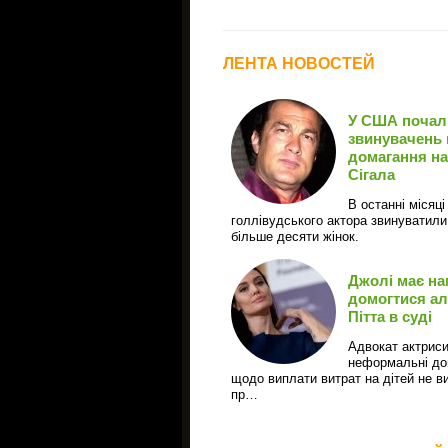
ЛЕНТА НОВОСТЕЙ
У США почал
звинувачень 
домагання на
Сігала
В останні місяці
голлівудського актора звинуватили
більше десяти жінок.
Джолі має на
домогтися ал
Пітта в суді
Адвокат актриси
неформальні до
щодо виплати витрат на дітей не в
пр…