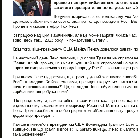
працюю над цим вибаченням, але це може
захочете перевірити, як воно, десь так... 
Ведучий американського телеканалу Fox Ne
що може вибачитися за свої слова про те, що президент Росії
Вол
Про це він сказав в ефірі Fox News.
"Я працюю над цим вибаченням, але це може забрати якийсь час. 
воно, десь так... 2023 року", - пожартував О'Райлі.
Крім того, віце-президенту США
Майку Пенсу
довелося давати поя
На наступний день Пенс пояснив, що слова
Трампа
не спрямовані
"Заяви, які він зробив, не були в будь-якій мірі спрямовані на од
і практик американського народу і народу Росії", - заявив віце-пре
При цьому Пенс підкреслив, що Трамп у даний час шукає способів
Росії і її владою. За його словами, президент керується питання
почати працювати разом?" Це, як додав Пенс, обумовлено тим, 
серйозними випробуваннями".
"По правді кажучи, нам потрібно створити нові коаліції і нові пар
радикальному ісламському тероризму. Росія і США мають спільного
Пенс. Трамп зробив для себе пріоритетом об'єднання світу і ресу
додав віце-президент.
Раніше в інтерв'ю з президентом США Дональдом Трампом Білл О'
вбивцею. На що Трамп відповів: "Є багато вбивць. У нас є багато 
така безневинна?"