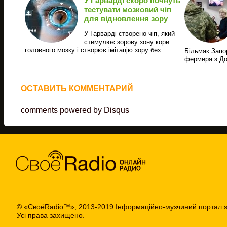
У Гарварді скоро почнуть
тестувати мозковий чіп
для відновлення зору
У Гарварді створено чіп, який
стимулює зорову зону кори
головного мозку і створює імітацію зору без…
Більмак Запор
фермера з Д
ОСТАВИТЬ КОММЕНТАРИЙ
comments powered by
Disqus
© «СвоёRadio™», 2013-2019 Інформаційно-музчиний портал s
Усі права захищено.