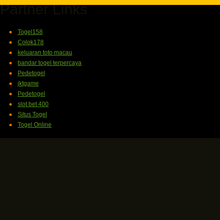
Partner Links
Togel158
Colok178
keluaran toto macau
bandar togel terpercaya
Pedetogel
jktgame
Pedetogel
slot bet 400
Situs Togel
Togel Online