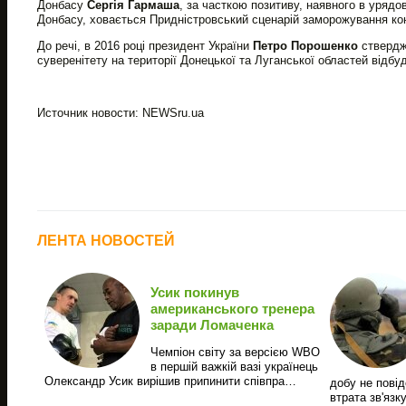
Донбасу
Сергія Гармаша
, за часткою позитиву, наявного в уряд
Донбасу, ховається Придністровський сценарій заморожування ко
До речі, в 2016 році президент України
Петро Порошенко
ствердж
суверенітету на території Донецької та Луганської областей відбуд
Источник новости: NEWSru.ua
ЛЕНТА НОВОСТЕЙ
Усик покинув
американського тренера
заради Ломаченка
Чемпіон світу за версією WBO
в першій важкій вазі українець
Олександр Усик вирішив припинити співпра…
добу не повід
втрата зв'язк