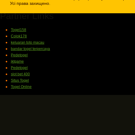
Усі права захищено.
Partner Links
Togel158
Colok178
keluaran toto macau
bandar togel terpercaya
Pedetogel
jktgame
Pedetogel
slot bet 400
Situs Togel
Togel Online