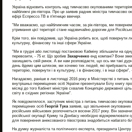
Україна відновить контроль над тимчасово окупованими територія
найближчі рік-півтора. Про це заявив радник міністра тимчасово 
ефірі Еспрессо.ТВ в п'ятницю ввечері.
"Ми вважаємо, що найближчим часом, за рік-півтора, ми повернемо
утримання цієї території стане надзвичайно дорогим для Російсько
Крім того, він повідомив, що Україна робить все, щоб повернути л
культурну, фінансову та інші сфери України.
"Ми в грудні або листопаді постановою Кабміну збільшили на од
перевозити, - 75 кг. Що зробив
Захарченко
енд компані? Вони змен
захищають свій ринок. А ви нам розповідаєте, що ось ми такі дурн
день йдемо цим шляхом, ми хочемо тих людей, які прибувають на 
територію, повернути і в культурну, і в фінансову, і в інші сфери",
Нагадаємо, раніше в листопаді 2016 року в Міністерстві з питань 
внутрішньо переміщених осіб України презентували Білу книгу про
місяці до того Кабінет міністрів схвалив Концепцію державної ціл
світу в східних регіонах України".
Як повідомлялося, заступник міністра з питань тимчасово окупова
переміщених осіб
Георгій Тука
заявив, що звільнення окупованих 
російських військових розпочнеться восени 2017 року. Він зазначи
російської окупації Криму та Донбасу необхідно відокремлювати о
для повернення анексованого півострова знадобиться набагато бі
На думку журналіста та політичного експерта, президента Центру