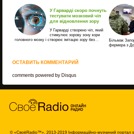
У Гарварді скоро почнуть
тестувати мозковий чіп
для відновлення зору
У Гарварді створено чіп, який
стимулює зорову зону кори
головного мозку і створює імітацію зору без…
Більмак Запор
фермера з Д
ОСТАВИТЬ КОММЕНТАРИЙ
comments powered by
Disqus
© «СвоёRadio™», 2013-2019 Інформаційно-музчиний портал s