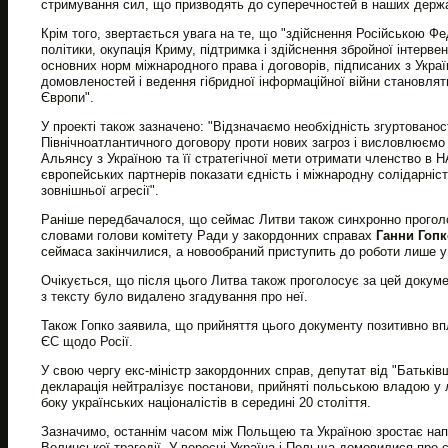
стримування сил, що призводять до суперечностей в наших держава
Крім того, звертається увага на те, що "здійснення Російською Ф
політики, окупація Криму, підтримка і здійснення збройної інтервен
основних норм міжнародного права і договорів, підписаних з Укр
домовленостей і ведення гібридної інформаційної війни становлять
Європи".
У проекті також зазначено: "Відзначаємо необхідність згуртованост
Північноатлантичного договору проти нових загроз і висловлюємо
Альянсу з Україною та її стратегічної мети отримати членство в 
європейських партнерів показати єдність і міжнародну солідарніст
зовнішньої агресії".
Раніше передбачалося, що сеймас Литви також синхронно проголо
словами голови комітету Ради у закордонних справах
Ганни Гопк
сеймаса закінчилися, а новообраний приступить до роботи лише у 
Очікується, що після цього Литва також проголосує за цей докуме
з тексту було видалено згадування про неї.
Також Гопко заявила, що прийняття цього документу позитивно вп
ЄС щодо Росії.
У свою чергу екс-міністр закордонних справ, депутат від "Батькі
декларація нейтралізує постанови, прийняті польською владою у л
боку українських націоналістів в середині 20 століття.
Зазначимо, останнім часом між Польщею та Україною зростає напр
Волинської трагедії. У вересні Україна і Польща домовилися про с