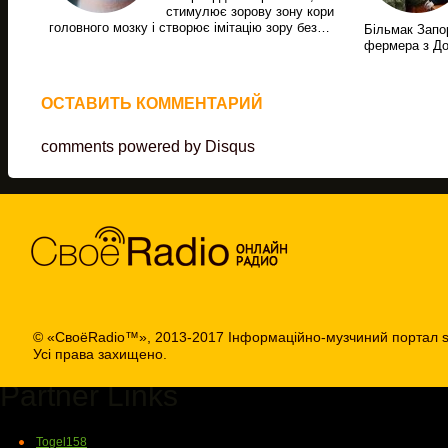
стимулює зорову зону кори
головного мозку і створює імітацію зору без…
Більмак Запор
фермера з Д
ОСТАВИТЬ КОММЕНТАРИЙ
comments powered by
Disqus
© «СвоёRadio™», 2013-2017 Інформаційно-музчиний портал s
Усі права захищено.
Partner Links
Togel158