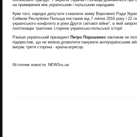
на примирення між українським і польським народами.
Крім того, народні депутати схвалили заяву Верховної Ради Украї
Сеймом Республіки Польща постанов від 7 липня 2016 року і 22 ли
українського конфлікту в роки Другої світової війни", в якій зап
політизацію трагічних сторінок українсько-польської історії.
Раніше український президент
Петро Порошенко
закликав не пол
підкреслив, що не можна дозволити панувати антиукраїнським аб
виграє третя сторона - країна-агресор.
Источник новости: NEWSru.ua