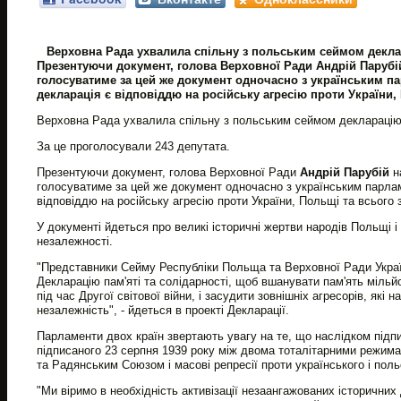
Верховна Рада ухвалила спільну з польським сеймом деклар
Презентуючи документ, голова Верховної Ради Андрій Парубі
голосуватиме за цей же документ одночасно з українським па
декларація є відповіддю на російську агресію проти України, 
Верховна Рада ухвалила спільну з польським сеймом декларацію п
За це проголосували 243 депутата.
Презентуючи документ, голова Верховної Ради
Андрій Парубій
н
голосуватиме за цей же документ одночасно з українським парлам
відповіддю на російську агресію проти України, Польщі та всього з
У документі йдеться про великі історичні жертви народів Польщі і
незалежності.
"Представники Сейму Республіки Польща та Верховної Ради Украї
Декларацію пам'яті та солідарності, щоб вшанувати пам'ять мільй
під час Другої світової війни, і засудити зовнішніх агресорів, які
незалежність", - йдеться в проекті Декларації.
Парламенти двох країн звертають увагу на те, що наслідком підп
підписаного 23 серпня 1939 року між двома тоталітарними режим
та Радянським Союзом і масові репресії проти українського і поль
"Ми віримо в необхідність активізації незаангажованих історичних