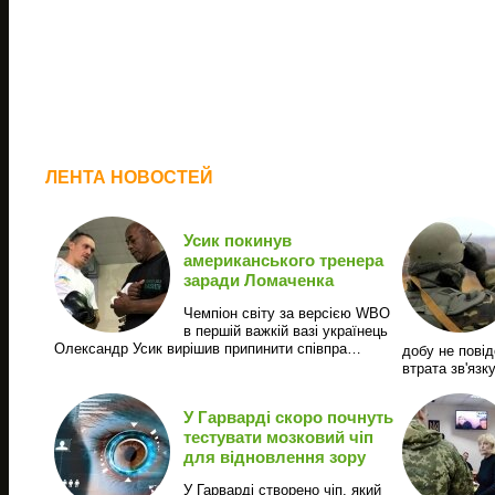
ЛЕНТА НОВОСТЕЙ
Усик покинув
американського тренера
заради Ломаченка
Чемпіон світу за версією WBO
в першій важкій вазі українець
Олександр Усик вирішив припинити співпра…
добу не повід
втрата зв'язк
У Гарварді скоро почнуть
тестувати мозковий чіп
для відновлення зору
У Гарварді створено чіп, який