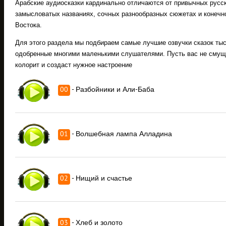
Арабские аудиосказки кардинально отличаются от привычных русс
замысловатых названиях, сочных разнообразных сюжетах и конечн
Востока.
Для этого раздела мы подбираем самые лучшие озвучки сказок тыс
одобренные многими маленькими слушателями. Пусть вас не смущ
колорит и создаст нужное настроение
00
- Разбойники и Али-Баба
01
- Волшебная лампа Алладина
02
- Нищий и счастье
03
- Хлеб и золото