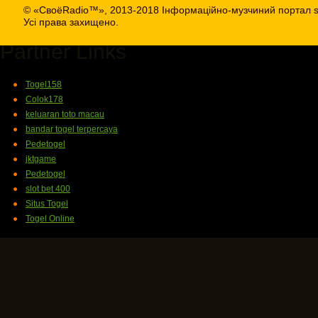
© «СвоёRadio™», 2013-2018 Інформаційно-музчиний портал s
Усі права захищено.
Partner Links
Togel158
Colok178
keluaran toto macau
bandar togel terpercaya
Pedetogel
jktgame
Pedetogel
slot bet 400
Situs Togel
Togel Online