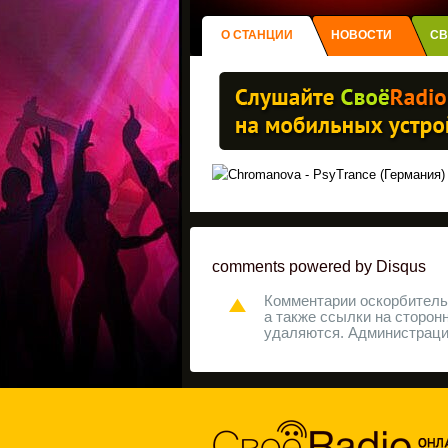
О СТАНЦИИ
НОВОСТИ
СВ
comments powered by
Disqus
Комментарии оскорбительн
а также ссылки на сторон
удаляются. Администрация