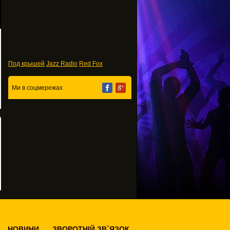
...
Под крышей
Jazz Radio
Red Fox
Ми в соцмережах
НОВИНИ
ЗВОРОТНІЙ ЗВ`ЯЗОК