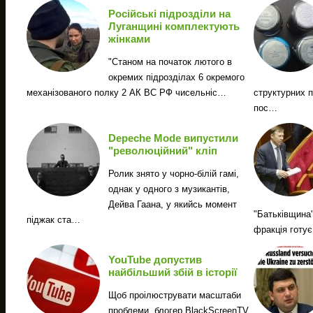
Російські підрозділи на
Луганщині комплектують
жінками
"Станом на початок лютого в
окремих підрозділах 6 окремого
механізованого полку 2 АК ВС РФ чисельніс…
структурних п
пос…
Depeche Mode випустили
"революційний" кліп
Ролик знято у чорно-білій гамі,
однак у одного з музикантів,
Дейва Гаана, у якийсь момент
"Батьківщина
піджак ста…
фракція готу
YouTube допустив
найбільший збій в історії
Щоб проілюструвати масштаби
проблеми, блогер BlackScreenTV