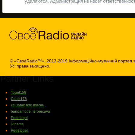
удаляются. Администрация не несет ответственнос
© «СвоёRadio™», 2013-2019 Інформаційно-музчиний портал s
Усі права захищено.
Partner Links
Togel158
Colok178
keluaran toto macau
bandar togel terpercaya
Pedetogel
jktgame
Pedetogel