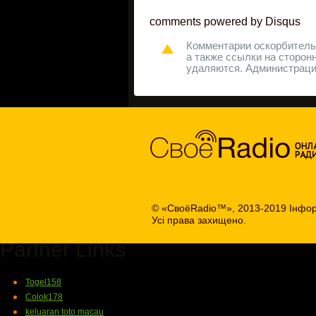
comments powered by
Disqus
Комментарии оскорбительн
а также ссылки на сторон
удаляются. Администрация
© «СвоёRadio™», 2013-2019 Інфор
Усі права захищено.
Partner Links
Togel158
Colok178
keluaran toto macau