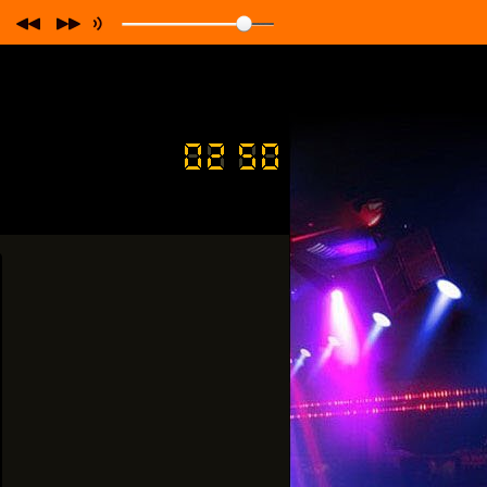
алі
"
Своє
Radio
"
та мобільних додатках!