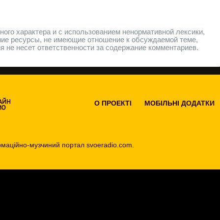
ого характера и с использованием ненормативной лексики,
ние ресурсы, не имеющие отношение к обсуждаемой теме,
 не несет ответственности за содержание комментариев.
О ПРОEКТІ
МОБІЛЬНІ ДОДАТКИ
маційно-музчиний портал svoeradio.com.