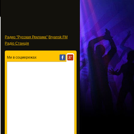
...
Радио "Русская Реклама"
Bryansk FM
Радіо Станція
Ми в соцмережах