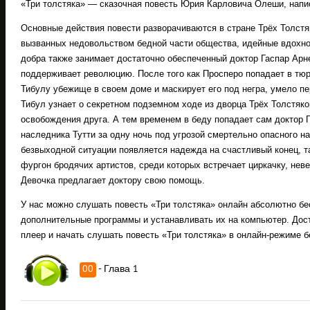
«Три толстяка» — сказочная повесть Юрия Карловича Олеши, напис
Основные действия повести разворачиваются в стране Трёх Толстя
вызванных недовольством бедной части общества, идейные вдохно
добра также занимает достаточно обеспеченный доктор Гаспар Арн
поддерживает революцию. После того как Просперо попадает в тюр
Тибулу убежище в своем доме и маскирует его под негра, умело п
Тибул узнает о секретном подземном ходе из дворца Трёх Толстяко
освобождения друга. А тем временем в беду попадает сам доктор Г
наследника Тутти за одну ночь под угрозой смертельно опасного на
безвыходной ситуации появляется надежда на счастливый конец, т
фургон бродячих артистов, среди которых встречает циркачку, нев
Девочка предлагает доктору свою помощь.
У нас можно слушать повесть «Три толстяка» онлайн абсолютно бе
дополнительные программы и устанавливать их на компьютер. Дост
плеер и начать слушать повесть «Три толстяка» в онлайн-режиме б
00
- Глава 1