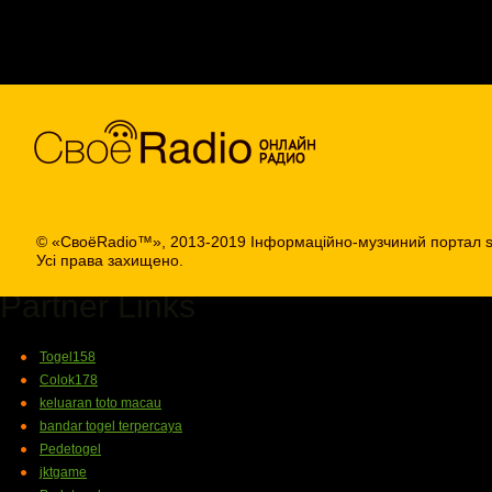
© «СвоёRadio™», 2013-2019 Інформаційно-музчиний портал s
Усі права захищено.
Partner Links
Togel158
Colok178
keluaran toto macau
bandar togel terpercaya
Pedetogel
jktgame