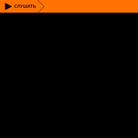
СЛУШАТЬ