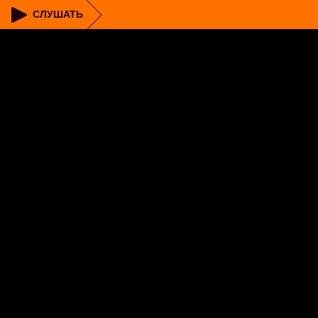
СЛУШАТЬ