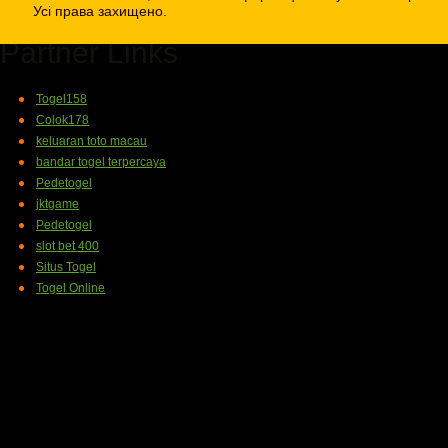
Усі права захищено.
Partner Links
Togel158
Colok178
keluaran toto macau
bandar togel terpercaya
Pedetogel
jktgame
Pedetogel
slot bet 400
Situs Togel
Togel Online