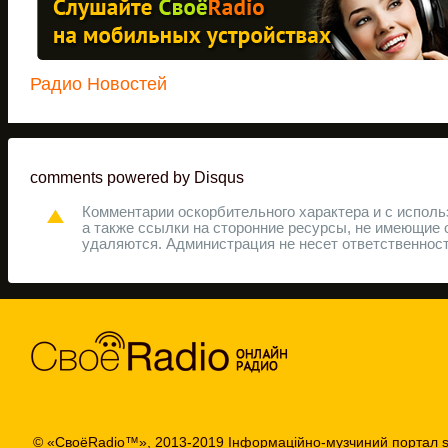
Радио Новостей
comments powered by
Disqus
Комментарии оскорбительного характера и с исполь
а также ссылки на сторонние ресурсы, не имеющие
удаляются. Администрация не несет ответственнос
© «СвоёRadio™», 2013-2019 Інформаційно-музчиний портал s